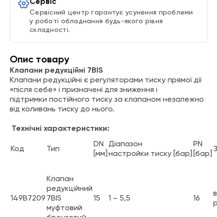
Сервіс
Сервісний центр гарантує усунення проблеми
у роботі обладнання будь-якого рівня
складності.
Опис товару
Клапани редукційні
7BIS
Клапани
редукційні
є
регуляторами
тиску прямої дії
«після себе» і призначені для зниження і
підтримки
постійного
тиску за клапаном незалежно
від коливань тиску до нього.
Технічні характеристики:
DN
Діапазон
PN
Код
Тип
[мм]
настройки
тиску
[
бар
]
[бар]
Клапан
редукційний
в
149B7209
7BIS
15
1 – 5,5
16
р
муфтовий