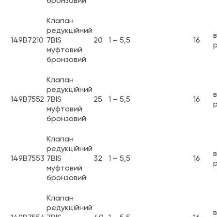
бронзовий
Клапан
редукційний
в
149B7210
7BIS
20
1 – 5,5
16
р
муфтовий
бронзовий
Клапан
редукційний
в
149B7552
7BIS
25
1 – 5,5
16
р
муфтовий
бронзовий
Клапан
редукційний
в
149B7553
7BIS
32
1 – 5,5
16
р
муфтовий
бронзовий
Клапан
редукційний
в