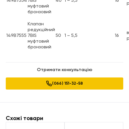
149B7554
7BIS
40
1 – 5,5
16
р
муфтовий
бронзовий
Клапан
редукційний
в
149B7555
7BIS
50
1 – 5,5
16
р
муфтовий
бронзовий
Отримати конкультацію
(066) 151-32-58
Схожі товари