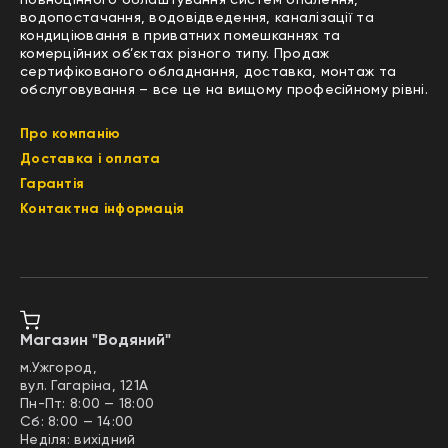
повноцінного облаштування систем опалення,
водопостачання, водовідведення, каналізації та
кондиціювання в приватних помешканнях та
комерційних об’єктах різного типу. Продаж
сертифікованого обладнання, доставка, монтаж та
обслуговування – все це на вищому професійному рівні.
Про компанію
Доставка і оплата
Гарантія
Контактна інформація
Магазин "Водяний"
м.Ужгород,
вул. Гагаріна, 121А
Пн-Пт: 8:00 — 18:00
Сб: 8:00 — 14:00
Неділя: вихідний