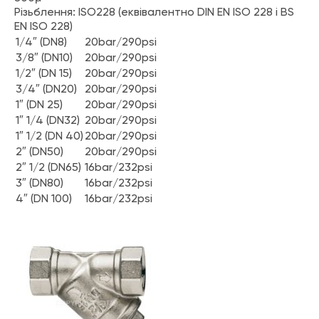
Різьблення: ISO228 (еквівалентно DIN EN ISO 228 і BS
EN ISO 228)
1/4″ (DN8)
20bar/290psi
3/8″ (DN10)
20bar/290psi
1/2″ (DN 15)
20bar/290psi
3/4″ (DN20)
20bar/290psi
1″ (DN 25)
20bar/290psi
1″ 1/4 (DN32)
20bar/290psi
1″ 1/2 (DN 40)
20bar/290psi
2″ (DN50)
20bar/290psi
2″ 1/2 (DN65)
16bar/232psi
3″ (DN80)
16bar/232psi
4″ (DN 100)
16bar/232psi