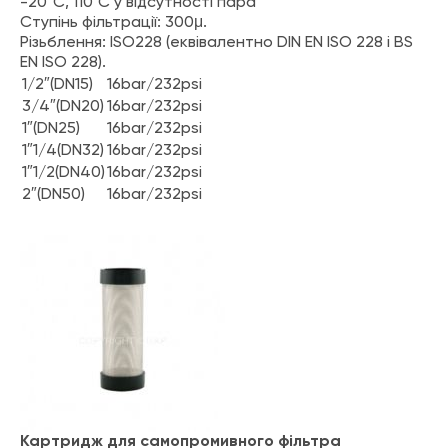
-20°C, 110°C у відсутності пара
Ступінь фільтрації: 300μ.
Різьблення: ISO228 (еквівалентно DIN EN ISO 228 і BS
EN ISO 228).
1/2″(DN15)
16bar/232psi
3/4″(DN20)
16bar/232psi
1″(DN25)
16bar/232psi
1″1/4(DN32)
16bar/232psi
1″1/2(DN40)
16bar/232psi
2″(DN50)
16bar/232psi
Картридж для самопромивного фільтра