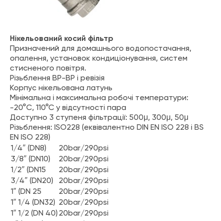
Нікельований косий фільтр
Призначений для домашнього водопостачання,
опалення, установок кондиціонування, систем
стисненого повітря.
Різьблення ВР-ВР і ревізія
Корпус нікельована латунь
Мінімальна і максимальна робочі температури:
-20°C, 110°C у відсутності пара
Доступно 3 ступеня фільтрації: 500μ, 300μ, 50μ
Різьблення: ISO228 (еквівалентно DIN EN ISO 228 і BS
EN ISO 228)
1/4″ (DN8)
20bar/290psi
3/8″ (DN10)
20bar/290psi
1/2″ (DN15
20bar/290psi
3/4″ (DN20)
20bar/290psi
1″ (DN 25
20bar/290psi
1″ 1/4 (DN32)
20bar/290psi
1″ 1/2 (DN 40)
20bar/290psi