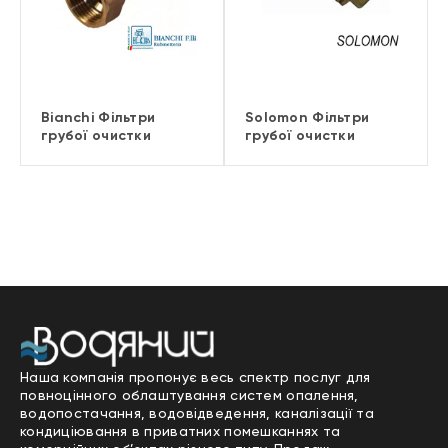
Bianchi Фільтри
Solomon Фільтри
грубої очистки
грубої очистки
Наша компанія пропонує весь спектр послуг для
повноцінного облаштування систем опалення,
водопостачання, водовідведення, каналізації та
кондиціювання в приватних помешканнях та