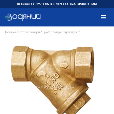
Працюємо з 1997 року в м.Ужгород, вул. Гагаріна, 121А
Головна
/
Каталог товарів
/
Трубопровідна арматура
/
Itap Фільтри грубої очистки