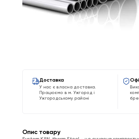
Доставка
Офі
У нас є власна доставка.
Вик
Працюємо в м. Ужгород і
ком
Ужгородському районі
бре
Опис товару