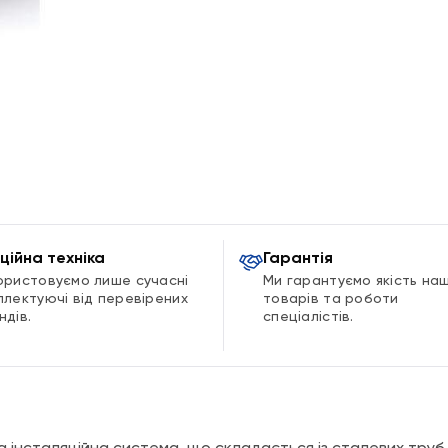
ційна техніка
Гарантія
ористовуємо лише сучасні
Ми гарантуємо якість на
плектуючі від перевірених
товарів та роботи
ндів.
спеціалістів.