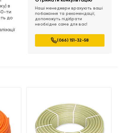
і
Отримати конкультацію
ку) в
Наші менеджери врахують ваші
50-ти
побажання та рекомендації,
сть до
допоможуть підібрати
необхідне саме для вас!
лізації
(066) 151-32-58