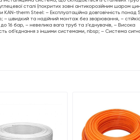
 інсталяційна система, що складається із сталевих труб 
вуглецевої сталі (покритих зовні антикорозійним шаром цин
и KAN-therm Steel: – Експлуатаційна довговічність понад 
sp; – швидкий та надійний монтаж без зварювання, – стійкі
 до 16 бар, – невелика вага труб та з’єднувачів, – Висока
ть об’єднання з іншими системами, nbsp; – Система сигна