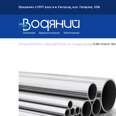
Працюємо з 1997 року в м.Ужгород, вул. Гагаріна, 121А
Головна
/
Каталог товарів
/
Опалення та водопровід
/
KAN-therm Ste