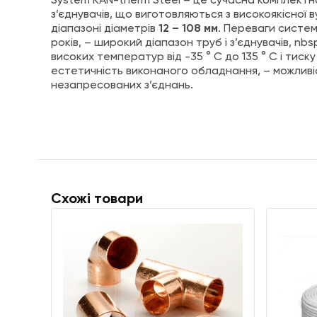
System KAN-therm Steel – це сучасна комплектна
з’єднувачів, що виготовляються з високоякісної 
діапазоні діаметрів
12 – 108 мм
. Переваги систем
років, – широкий діапазон труб і з’єднувачів, nb
високих температур від -35 ° C до 135 ° C і тиску
естетичність виконаного обладнання, – можливіс
незапресованих з’єднань.
Схожі товари