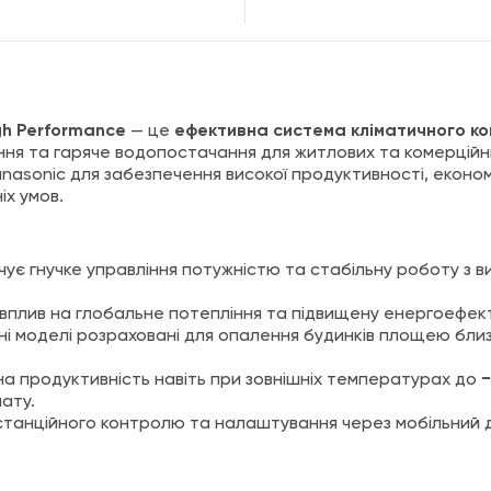
gh Performance
— це
ефективна система кліматичного к
ження та гаряче водопостачання для житлових та комерційн
nasonic для забезпечення високої продуктивності, економі
іх умов.
ує гнучке управління потужністю та стабільну роботу з в
вплив на глобальне потепління та підвищену енергоефект
ні моделі розраховані для опалення будинків площею близ
а продуктивність навіть при зовнішніх температурах до
−
ату.
станційного контролю та налаштування через мобільний 