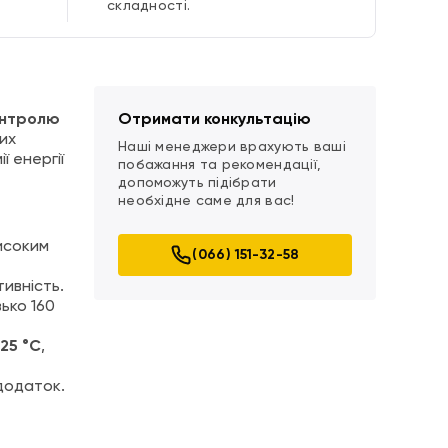
складності.
онтролю
Отримати конкультацію
их
Наші менеджери врахують ваші
ї енергії
побажання та рекомендації,
допоможуть підібрати
необхідне саме для вас!
исоким
(066) 151-32-58
ивність.
ько 160
25 °C
,
додаток.