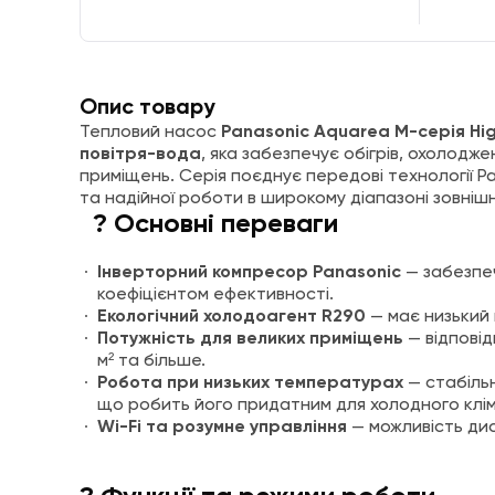
Опис товару
Тепловий насос
Panasonic Aquarea M-серія Hi
повітря-вода
, яка забезпечує обігрів, охолод
приміщень. Серія поєднує передові технології Pa
та надійної роботи в широкому діапазоні зовнішн
? Основні переваги
Інверторний компресор Panasonic
— забезпеч
коефіцієнтом ефективності.
Екологічний холодоагент R290
— має низький 
Потужність для великих приміщень
— відповід
м² та більше.
Робота при низьких температурах
— стабільн
що робить його придатним для холодного клім
Wi-Fi та розумне управління
— можливість ди