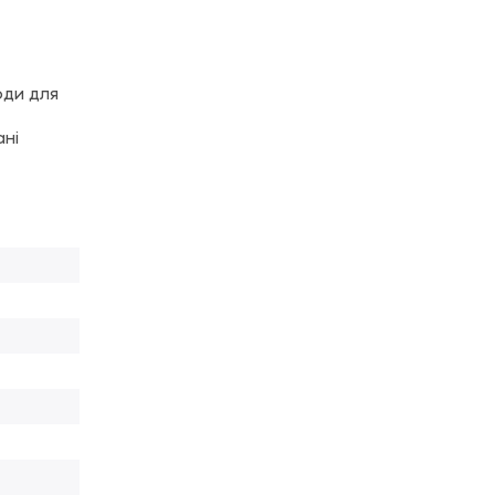
оди для
ні