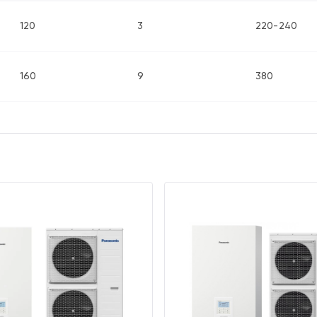
120
3
220-240
160
9
380