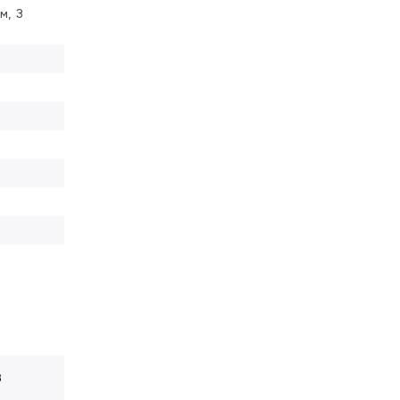
м, З
В