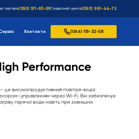
(050) 511-83-59
(050) 961-44-72
а торгівля
Сервісний центр
Сервіс
Контакти
(066) 151-32-58
High Performance
— це високопродуктивний повітря-вода
сором і управлінням через Wi-Fi. Він забезпечує
ріву гарячої води навіть при зовнішніх