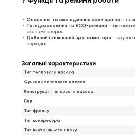
? Функції та режими роботи
Опалення та охолодження приміщення
— повн
Погодозалежний та ECO-режими
— автомати
економії енергії.
Добовий і тижневий програматори
— зручне 
періоди.
Загальні характеристики
Тип теплового насоса
Функции теплового насоса
Конструкція теплового насоса
Вид
Тип фреону
Тип компресора
Тип внутрішнього блоку