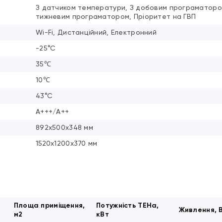
З датчиком температури, З добовим програматоро
тижневим програматором, Пріоритет на ГВП
Wi-Fi, Дистанційний, Електронний
-25°C
35℃
10℃
43°С
А+++/А++
892x500x348 мм
1520x1200x370 мм
Площа приміщення,
Потужність ТЕНа,
Живлення, 
м2
кВт