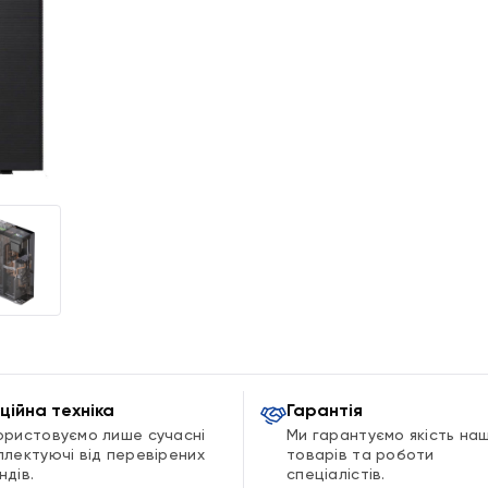
ційна техніка
Гарантія
ористовуємо лише сучасні
Ми гарантуємо якість на
плектуючі від перевірених
товарів та роботи
ндів.
спеціалістів.