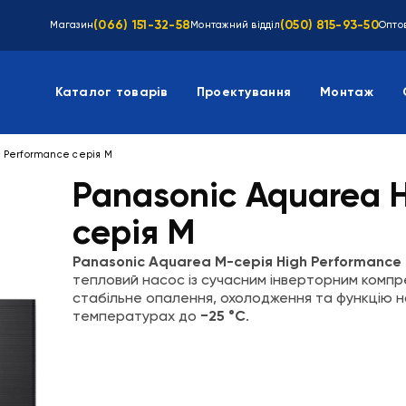
(066) 151-32-58
(050) 815-93-50
Магазин
Монтажний відділ
Оптов
Каталог товарів
Проектування
Монтаж
 Performance cерія M
Panasonic Aquarea 
cерія M
Panasonic Aquarea M-серія High Performance
тепловий насос із сучасним інверторним компре
стабільне опалення, охолодження та функцію наг
температурах до
−25 °C
.