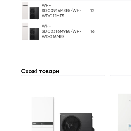
WH-
SDC0916M3E5/WH-
12
WDG12ME5
WH-
SDC0316M9E8/WH-
16
WDG16ME8
Схожі товари