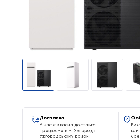
Доставка
Офі
У нас є власна доставка.
Вик
Працюємо в м. Ужгород і
ком
Ужгородському районі
бре