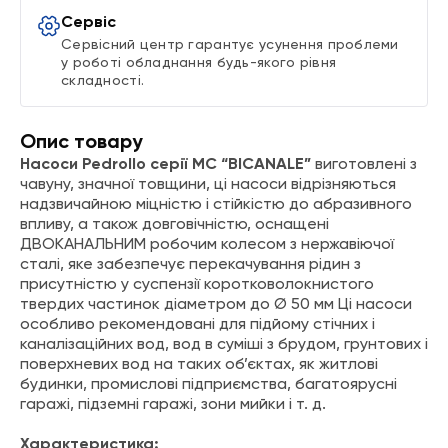
Сервіс
Сервісний центр гарантує усунення проблеми
у роботі обладнання будь-якого рівня
складності.
Опис товару
Насоси Pedrollo серії MC “BICANALE”
виготовлені з
чавуну, значної товщини, ці насоси відрізняються
надзвичайною міцністю і стійкістю до абразивного
впливу, а також довговічністю, оснащені
ДВОКАНАЛЬНИМ робочим колесом з нержавіючої
сталі, яке забезпечує перекачування рідин з
присутністю у суспензії коротковолокнистого
твердих частинок діаметром до Ø 50 мм Ці насоси
особливо рекомендовані для підйому стічних і
каналізаційних вод, вод в суміші з брудом, грунтових і
поверхневих вод на таких об’єктах, як житлові
будинки, промислові підприємства, багатоярусні
гаражі, підземні гаражі, зони мийки і т. д.
Характеристика: