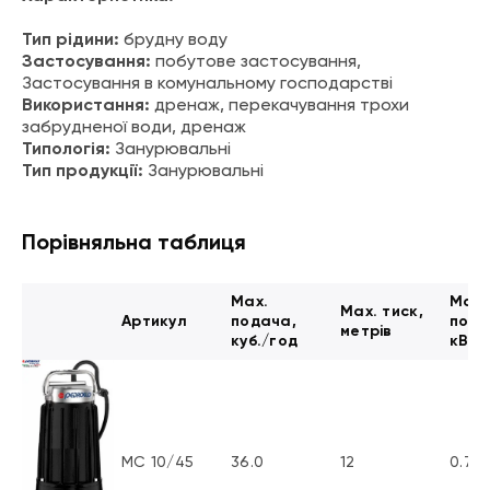
Тип рідини:
брудну воду
Застосування:
побутове застосування,
Застосування в комунальному господарстві
Використання:
дренаж, перекачування трохи
забрудненої води, дренаж
Типологія:
Занурювальні
Тип продукції:
Занурювальні
Порівняльна таблиця
Max.
Max.
Max. тиск,
Артикул
подача,
поту
метрів
куб./год
кВт
MC 10/45
36.0
12
0.75