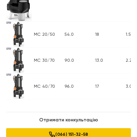
MC 20/50
54.0
18
1.5
MC 30/70
90.0
13.0
2.2
MC 40/70
96.0
17
3.0
Отримати конкультацію
(066) 151-32-58