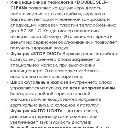
Инновационная технология «DOUBLE SELF-
CLEAN»
позволяет кондиционеру делать
самоочищения от пыли, грибков, вирусов и
бактерий, методом мгновенной заморозки, и
следующим нагревом пластин теплообменника
до + 57-58 ° C. Кондиционер полностью
очищается за 30 минут. Это экономит время и
деньги на сервисном обслуживании и позволяет
получить здоровый воздух;
Функция «STOP DUCT»
Верхняя решетка забора
воздуха внутреннего блока закрывается
специальной жалюзи, при выключении
кондиционера. Это позволяет избежать
накопления пыли на испарителе;
Широкоугольные жалюзи
внутреннего блока
управляются из пульта,
по всем направлениям
.
Благодаря двойной горизонтальной
жалюзи,
горячий воздух можно направить
вертикально вниз, а холодное к потолку;
Функция «AUTO LIGHT»
– датчик света,
распознает время суток и снижает или
увеличивает звук и яркость дисплея;