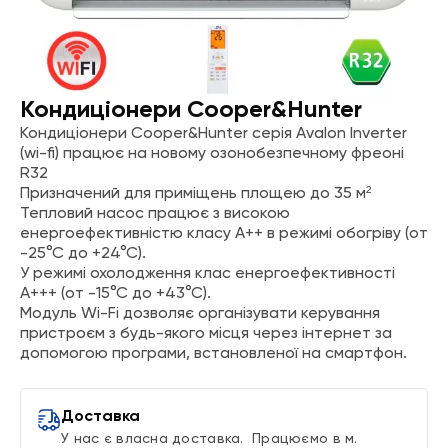
Серія Avalon Inverter (wi-fi) –
Кондиціонери Cooper&Hunter
Кондиціонери Cooper&Hunter серія Avalon Inverter
(wi-fi) працює на новому озонобезпечному фреоні
R32
Призначений для приміщень площею до 35 м²
Тепловий насос працює з високою
енергоефективністю класу A++ в режимі обогріву (от
-25°С до +24°С).
У режимі охолодження клас енергоефективності
A+++ (от -15°С до +43°С).
Модуль Wi-Fi дозволяє організувати керування
пристроєм з будь-якого місця через інтернет за
допомогою програми, встановленої на смартфон.
Доставка
У нас є власна доставка. Працюємо в м.