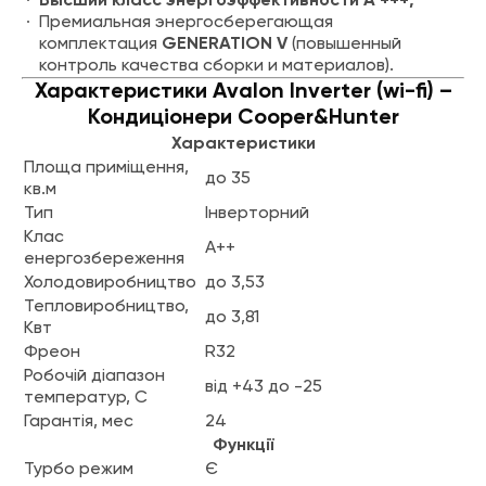
Высший класс энергоэффективности A +++;
Премиальная энергосберегающая
комплектация
GENERATION V
(повышенный
контроль качества сборки и материалов).
Характеристики Avalon Inverter (wi-fi) –
Кондиціонери Cooper&Hunter
Характеристики
Площа приміщення,
до 35
кв.м
Тип
Інверторний
Клас
А++
енергозбереження
Холодовиробництво
до 3,53
Тепловиробництво,
до 3,81
Квт
Фреон
R32
Робочій діапазон
від +43 до -25
температур, С
Гарантія, мес
24
Функції
Турбо режим
Є