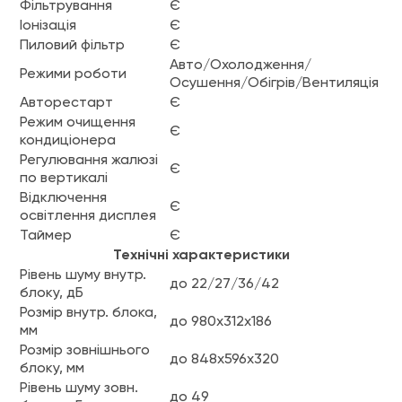
Фільтрування
Є
Іонізація
Є
Пиловий фільтр
Є
Авто/Охолодження/
Режими роботи
Осушення/Обігрів/Вентиляція
Авторестарт
Є
Режим очищення
Є
кондиціонера
Регулювання жалюзі
Є
по вертикалі
Відключення
Є
освітлення дисплея
Таймер
Є
Технічні характеристики
Рівень шуму внутр.
до 22/27/36/42
блоку, дБ
Розмір внутр. блока,
до 980х312х186
мм
Розмір зовнішнього
до 848x596x320
блоку, мм
Рівень шуму зовн.
до 49