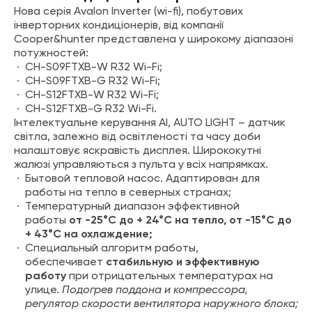
Нова серія Avalon Inverter (wi-fi), побутових
інверторних кондиціонерів, від компанії
Cooper&hunter представлена ​​у широкому діапазоні
потужностей:
CH-S09FTXB-W R32 Wi-Fi;
CH-S09FTXB-G R32 Wi-Fi;
CH-S12FTXB-W R32 Wi-Fi;
CH-S12FTXB-G R32 Wi-Fi.
Інтелектуальне керування AI, AUTO LIGHT – датчик
світла, залежно від освітленості та часу доби
налаштовує яскравість дисплея. Ширококутні
жалюзі управляються з пульта у всіх напрямках.
Бытовой тепловой насос. Адаптирован для
работы на тепло в северных странах;
Температурный диапазон эффективной
работы
от -25°C до + 24°C на тепло, от -15°C до
+ 43°C на охлаждение;
Специальный алгоритм работы,
обеспечивает
стабильную и эффективную
работу
при отрицательных температурах на
улице.
Подогрев поддона и компрессора,
регулятор скорости вентилятора наружного блока;