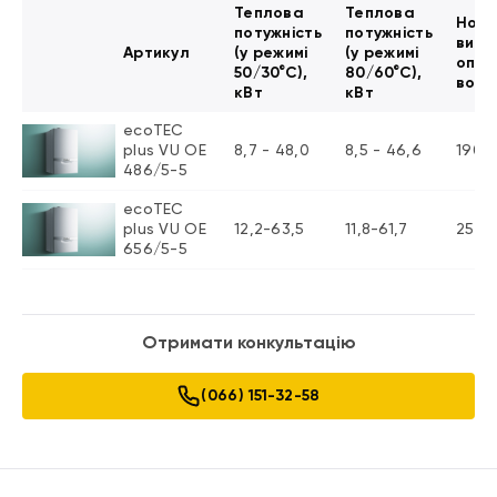
Теплова
Теплова
Номі
потужність
потужність
витр
Артикул
(у режимі
(у режимі
опал
50/30°С),
80/60°С),
води
кВт
кВт
ecoTEC
plus VU OE
8,7 - 48,0
8,5 - 46,6
1900
486/5-5
ecoTEC
plus VU OE
12,2-63,5
11,8-61,7
2500
656/5-5
Отримати конкультацію
(066) 151-32-58