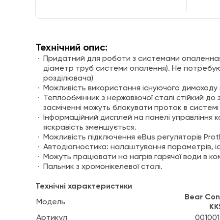
Технічний опис:
Придатний для роботи з системами опаленная 
діаметр труб системи опалення). Не потребую
розділювача)
Можливість використання існуючого димоходу з
Теплообмінник з нержавіючої сталі стійкий до
засміченні можуть блокувати проток в системі
Інформаційний дисплей на панелі управління ко
яскравість зменшується.
Можливість підключення eBus регуляторів Prot
Автодіагностика: налаштування параметрів, іс
Можуть працювати на нагрів гарячої води в ко
Пальник з хромонікелевої сталі.
Технічні характеристики
Bear Con
Модель
KK
Артикул
00100