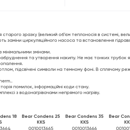
старого зразку (великий об’єм теплоносія в системі, вел
ть заміни циркуляційного насоса та встановлення гідрав
 мінімальними змінами.
 забруднення та утворення накипу. Не має тонких трубок я
 опалення.
тлом, підсвічені символи на темному фоні. В сплячому реж
herm..
торія помилок, інформаційні коди стану.
мплексі з водонагрівачами непрямого нагріву.
dens 18
Bear Condens 25
Bear Condens 35
Bear Con
S
KKS
KKS
KK
13664
0010013665
0010013666
00100