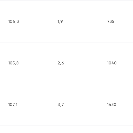
106,3
1,9
735
105,8
2,6
1040
107,1
3,7
1430