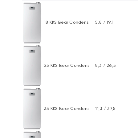
18 KKS Bear Condens
5,8 / 19,1
25 KKS Bear Condens
8,3 / 26,5
35 KKS Bear Condens
11,3 / 37,5