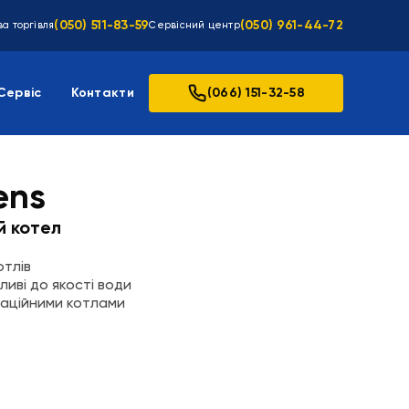
(050) 511-83-59
(050) 961-44-72
а торгівля
Сервісний центр
Сервіс
Контакти
(066) 151-32-58
ens
й котел
отлів
ливі до якості води
нсаційними котлами