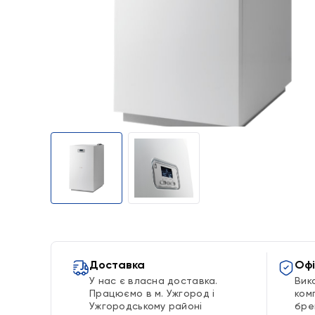
Доставка
Офі
У нас є власна доставка.
Вик
Працюємо в м. Ужгород і
ком
Ужгородському районі
бре