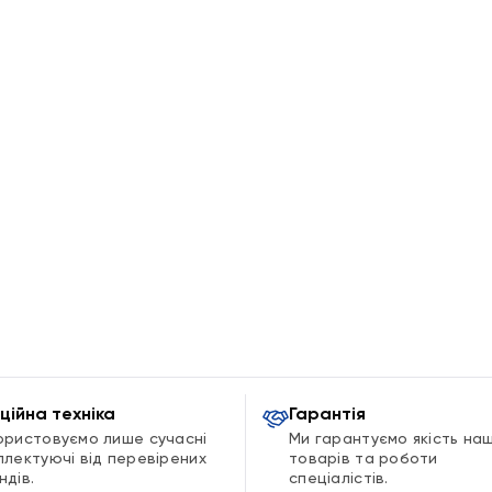
ційна техніка
Гарантія
ористовуємо лише сучасні
Ми гарантуємо якість на
плектуючі від перевірених
товарів та роботи
ндів.
спеціалістів.