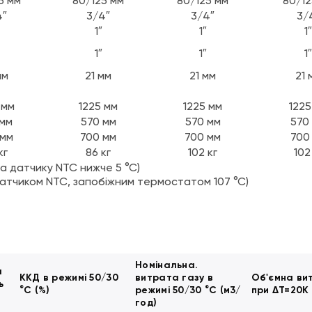
5 мм
80/125 мм
80/125 мм
80/12
4″
3/4″
3/4″
3/
1″
1″
1″
1″
1″
1″
мм
21 мм
21 мм
21 
 мм
1225 мм
1225 мм
1225
 мм
570 мм
570 мм
570
 мм
700 мм
700 мм
700
кг
86 кг
102 кг
102
а датчику NTC нижче 5 °С)
датчиком NTC, запобіжним термостатом 107 °С)
Номінальна.
а
ККД в режимі 50/30
витрата газу в
Об'ємна ви
ь
°C (%)
режимі 50/30 °C (м3/
при ΔT=20K 
год)