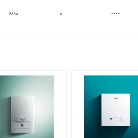
107.2
5
----