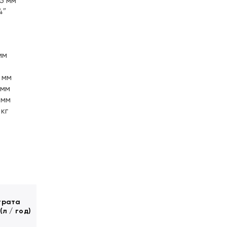
5 мм
4″
мм
 мм
 мм
 мм
 кг
трата
(л / год)