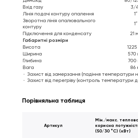
Димохід
80/12
Вхід газу
3/
Лінія подачі контуру опалення
1″
Зворотна лінія опалювального
1″
контуру
Підключення для конденсату
21 
Габаритні розміри
Висота
1225
Ширина
570
Глибина
700
Вага
86 
Захист від замерзання (падіння температури н
Захист від перегріву (контроль температури 
Порівняльна таблиця
Мін./макс. теплов
Артикул
корисна потужніст
(50/30 °C) (кВт)