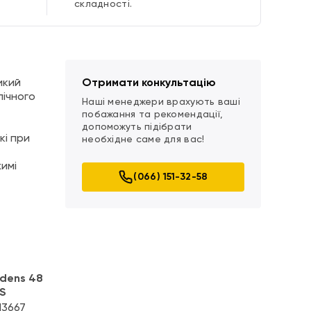
складності.
икий
Отримати конкультацію
лічного
Наші менеджери врахують ваші
побажання та рекомендації,
допоможуть підібрати
кі при
необхідне саме для вас!
имі
(066) 151-32-58
dens 48
S
13667