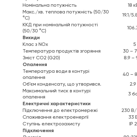
Номінальна потужність
18 к
Макс./хв. теплова потужність (50/30
19.1/5.
°C)
ККД при номінальній потужності
106
(50/30 °C)
Викиди
Клас з NOx
5
Температура продуктів згоряння
30 – 
Зміст CO2 (G20)
8.9 – 
Опалення
Температура води в контурі
40 – 
опалення
Об’єм конденсату, що утворився.
2.9
Максимальний тиск в контурі
3 б
опалення
Електричні характеристики
Підключення до електромережі
230 В/
Споживання електроенергії
33 
Ступінь електрозахисту
IP 
Підключення