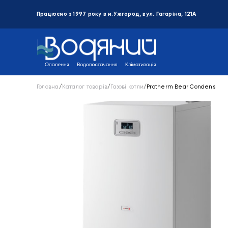
Працюємо з 1997 року в м.Ужгород, вул. Гагаріна, 121А
Головна
/
Каталог товарів
/
Газові котли
/
Protherm Bear Condens