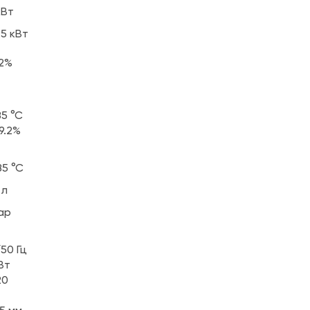
кВт
.5 кВт
.2%
85 °С
 9.2%
85 °С
 л
ар
50 Гц
Вт
20