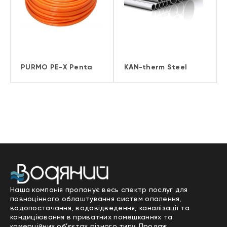
PURMO PE-X Penta
KAN-therm Steel
Наша компанія пропонує весь спектр послуг для
повноцінного облаштування систем опалення,
водопостачання, водовідведення, каналізації та
кондиціювання в приватних помешканнях та
комерційних об’єктах різного типу. Продаж