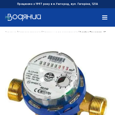
Працюємо з 1997 року в м.Ужгород, вул. Гагаріна, 121А
Головна
/
Каталог товарів
/
Опалення та водопровід
/
Apator Powogaz JS