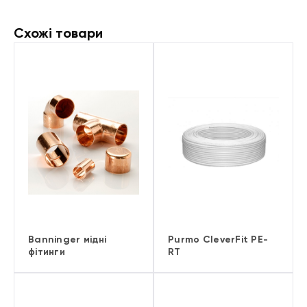
Схожі товари
Banninger мідні
Purmo CleverFit PE-
фітинги
RT