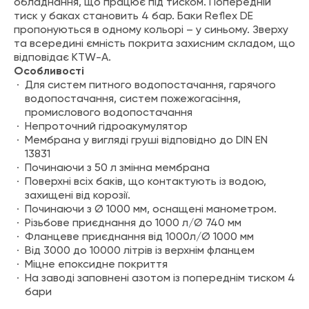
обладнання, що працює під тиском. Попередній
тиск у баках становить 4 бар. Баки Reflex DE
пропонуються в одному кольорі – у синьому. Зверху
та всередині ємність покрита захисним складом, що
відповідає KTW-A.
Особливості
Для систем питного водопостачання, гарячого
водопостачання, систем пожежогасіння,
промислового водопостачання
Непроточний гідроакумулятор
Мембрана у вигляді груші відповідно до DIN EN
13831
Починаючи з 50 л змінна мембрана
Поверхні всіх баків, що контактують із водою,
захищені від корозії.
Починаючи з Ø 1000 мм, оснащені манометром.
Різьбове приєднання до 1000 л/Ø 740 мм
Фланцеве приєднання від 1000л/Ø 1000 мм
Від 3000 до 10000 літрів із верхнім фланцем
Міцне епоксидне покриття
На заводі заповнені азотом із попереднім тиском 4
бари