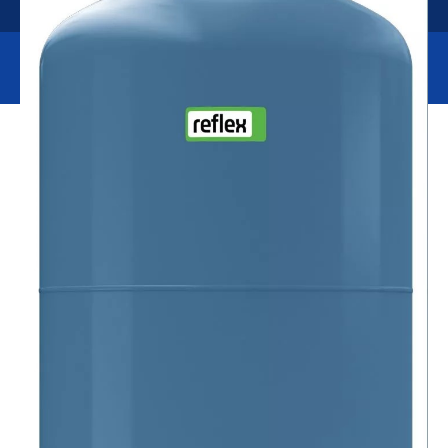
Працюємо з 1997 року в м.Ужгород, вул. Гагаріна, 121А
Головна
/
Каталог товарів
/
Опалення та водопровід
/
Reflex DE