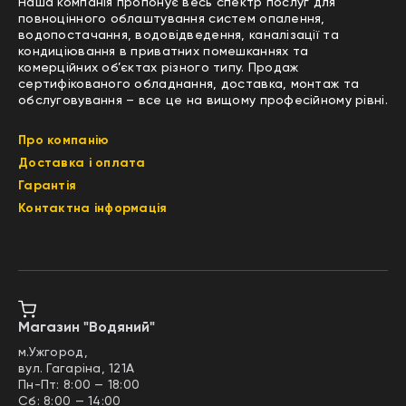
Наша компанія пропонує весь спектр послуг для
повноцінного облаштування систем опалення,
водопостачання, водовідведення, каналізації та
кондиціювання в приватних помешканнях та
комерційних об’єктах різного типу. Продаж
сертифікованого обладнання, доставка, монтаж та
обслуговування – все це на вищому професійному рівні.
Про компанію
Доставка і оплата
Гарантія
Контактна інформація
Магазин "Водяний"
м.Ужгород,
вул. Гагаріна, 121А
Пн-Пт: 8:00 — 18:00
Сб: 8:00 — 14:00