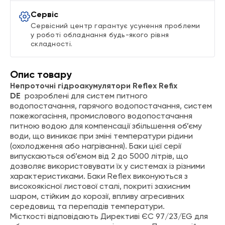
Сервіс
Сервісний центр гарантує усунення проблеми
у роботі обладнання будь-якого рівня
складності.
Опис товару
Непроточні гідроакумулятори Reflex Refix
DE
розроблені для систем питного
водопостачання, гарячого водопостачання, систем
пожежогасіння, промислового водопостачання
питною водою для компенсації збільшення об’єму
води, що виникає при зміні температури рідини
(охолодження або нагрівання). Баки цієї серії
випускаються об’ємом від 2 до 5000 літрів, що
дозволяє використовувати їх у системах із різними
характеристиками. Баки Reflex виконуються з
високоякісної листової сталі, покриті захисним
шаром, стійким до корозії, впливу агресивних
середовищ та перепадів температури.
Місткості відповідають Директиві ЄС 97/23/EG для